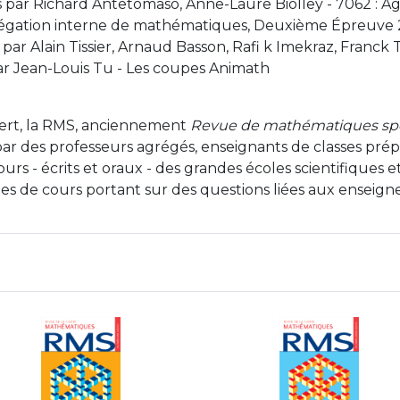
s par Richard Antetomaso, Anne-Laure Biolley - 7062 : 
régation interne de mathématiques, Deuxième Épreuve
 par Alain Tissier, Arnaud Basson, Rafi k Imekraz, Franck 
par Jean-Louis Tu - Les coupes Animath
ert, la RMS, anciennement
Revue de mathématiques spé
par des professeurs agrégés, enseignants de classes prépa
urs - écrits et oraux - des grandes écoles scientifiques
notes de cours portant sur des questions liées aux ensei